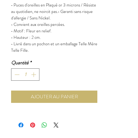
• Puces d'oreilles en Plaqué or 3 microns / Résiste
au quotidien, ne noircit pas.• Garanti sans risque
d'allergie / Sans Nickel.
• Convient aux oreilles percées.
• Motif : Fleur en relief.
• Hauteur : 2 cm.
• Livré dans un pochon et un emballage Telle Mère
Telle Fille.
Quantité
*
AJOUTER AU PANIER