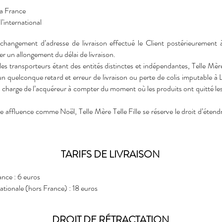
la France
l’international
 changement d’adresse de livraison effectué le Client postérieurement à
 un allongement du délai de livraison.
 les transporteurs étant des entités distinctes et indépendantes, Telle Mère
n quelconque retard et erreur de livraison ou perte de colis imputable à 
la charge de l’acquéreur à compter du moment où les produits ont quitté les
e affluence comme Noël, Telle Mère Telle Fille se réserve le droit d’étendr
TARIFS DE LIVRAISON
ance : 6 euros
nationale (hors France) : 18 euros
DROIT DE RÉTRACTATION