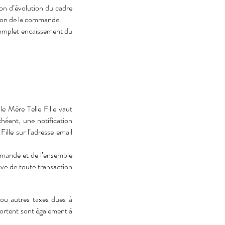
on d’évolution du cadre
dation de la commande.
 complet encaissement du
e Mère Telle Fille vaut
héant, une notification
lle sur l’adresse email
ommande et de l’ensemble
ve de toute transaction
 ou autres taxes dues à
pportent sont également à