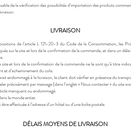
nsable de la vérification des possibilités d’importation des produits comma
ivraison.
LIVRAISON
ositions de l’article L 121-20-3 du Code de la Consommation, les P
diqués sur le site et lors de la confirmation de la commande, et dans un déla
e.
le site et lors de la confirmation de la commande ne le sont qu’à titre indi
nt et d’acheminement du colis.
erait endommagé à la livraison, le client doit vérifier en présence du transpo
ler précisément par message (dans l’onglet « Nous contacter » du site
www
’article manquant ou endommagé.
 dans le monde entier.
 être effectuée à l’adresse d’un hôtel ou d’une boîte postale.
DÉLAIS MOYENS DE LIVRAISON