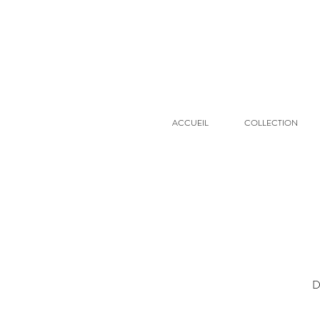
ACCUEIL
COLLECTION
D