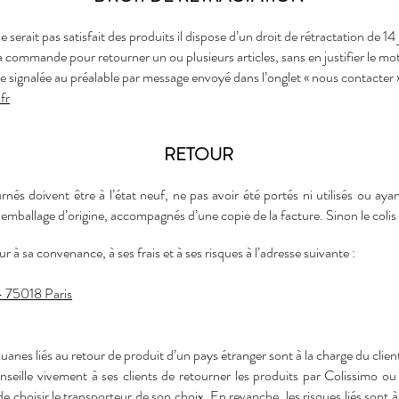
e serait pas satisfait des produits il dispose d’un droit de rétractation de 14
a commande pour retourner un ou plusieurs articles, sans en justifier le mot
e signalée au préalable par message envoyé dans l’onglet « nous contacter »
fr
RETOUR
rnés doivent être à l’état neuf, ne pas avoir été portés ni utilisés ou ayan
emballage d’origine, accompagnés d’une copie de la facture. Sinon le colis
ur à sa convenance, à ses frais et à ses risques à l’adresse suivante :
– 75018 Paris
uanes liés au retour de produit d’un pays étranger sont à la charge du clien
onseille vivement à ses clients de retourner les produits par Colissimo ou
de choisir le transporteur de son choix. En revanche, les risques liés sont à l