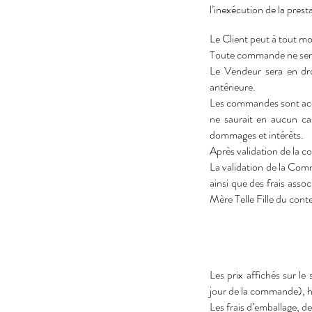
l’inexécution de la pres
Le Client peut à tout m
Toute commande ne sera
Le Vendeur sera en dro
antérieure.
Les commandes sont accep
ne saurait en aucun cas
dommages et intérêts.
Après validation de la c
La validation de la Comm
ainsi que des frais asso
Mère Telle Fille du co
Les prix affichés sur le
jour de la commande), ho
Les frais d’emballage, 