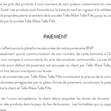
r les prix des produits à tout moment et sans préavis notamment en rais
 fiscal. Les produits sont facturés sur la base du tarif en vigueur à la vali
a propriété pleine et entière de la société Telle Mère Telle Fille jusqu’au
par la société Telle Mère Telle Fille.
PAIEMENT
s’effectue via la plateforme sécurisée de notre partenaire BNP.
pressément que la communication de son numéro de carte bancaire à Tell
de son compte à concurrence du prix des produits commandés. Le cas éc
e pour défaut de paiement est envoyée au client par Telle Mère Telle Fi
 lors de son inscription sur le site.
s et conservées par Telle Mère Telle Fille constituent la preuve de la c
 données enregistrées par la plate-forme de paiement constituent la preu
e le client et Telle Mère Telle Fille.
 de l’union européenne, le client devra acquitter les droits de douane,
on des produits dans le pays du lieu de livraison. Les formalités qui s’y ra
ient.