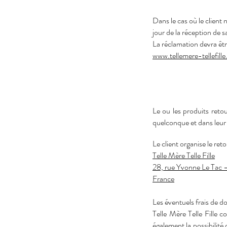
Dans le cas où le client n
jour de la réception de s
La réclamation devra êtr
www.tellemere-tellefille.
Le ou les produits retou
quelconque et dans leur 
Le client organise le reto
Telle Mère Telle Fille
28, rue Yvonne Le Tac 
France
Les éventuels frais de do
Telle Mère Telle Fille c
également la possibilité 