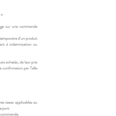
 ».
itige sur une commande
 temporaire d’un produit
ient à indemnisation ou
ts achetés, de leur prix
la confirmation par Telle
res taxes applicables au
e port.
 la commande.