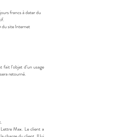
 jours francs à dater du
if.
 du site Internet
t fait l’objet d’un usage
 sera retourné.
t.
 Lettre Max. Le client a
a charge du client. Il lui