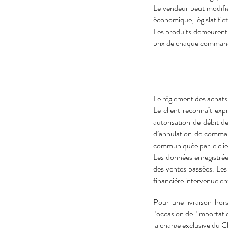
Le vendeur peut modifie
économique, législatif et
Les produits demeurent l
prix de chaque commande 
Le règlement des achats 
Le client reconnaît ex
autorisation de débit 
d’annulation de command
communiquée par le client
Les données enregistrée
des ventes passées. Les
financière intervenue entr
Pour une livraison hors
l’occasion de l’importati
la charge exclusive du Cl