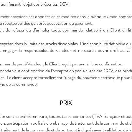
tation faisant l’objet des présentes CGV.
oment accéder à ses données et les modifier dans la rubrique « mon compte
 réputée validée qu’après acceptation du paiement.
it de refuser ou d’annuler toute commande relative à un Client en l
tées dans la limite des stocks disponibles. L’indisponibilité définitive ou
 engager la responsabilité du vendeur et ne saurait ouvrir droit au Cl
ommande par le Vendeur, le Client reçoit par e-mail une confirmation.
ande vaut confirmation de l’acceptation par le client des CGV, des produi
ciés. Le client accepte formellement l’usage du courrier électronique pour 
ntenu de sa commande.
PRIX
 site sont exprimés en euro, toutes taxes comprises (TVA française et aut
rs participation aux frais d’emballage, de traitement de la commande et d
de traitement de la commande et de port sont indiqués avant validation de