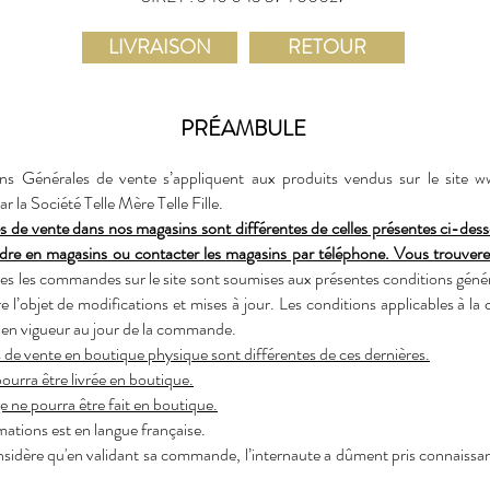
LIVRAISON
RETOUR
PRÉAMBULE
ns Générales de vente s’appliquent aux produits vendus sur le site
ww
ar la Société Telle Mère Telle Fille.
s de vente dans nos magasins sont différentes de celles présentes ci-dess
ndre en magasins ou contacter les magasins par téléphone. Vous trouver
s les commandes sur le site sont soumises aux présentes conditions génér
re l’objet de modifications et mises à jour. Les conditions applicables à 
s en vigueur au jour de la commande.
 de vente en boutique physique sont différentes de ces dernières.
rra être livrée en boutique.
 ne pourra être fait en boutique.
ations est en langue française.
onsidère qu'en validant sa commande, l’internaute a dûment pris connaissan