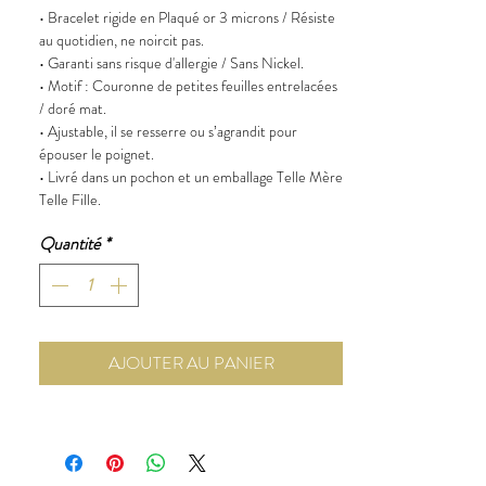
• Bracelet rigide en Plaqué or 3 microns / Résiste
au quotidien, ne noircit pas.
• Garanti sans risque d'allergie / Sans Nickel.
• Motif : Couronne de petites feuilles entrelacées
/ doré mat.
• Ajustable, il se resserre ou s’agrandit pour
épouser le poignet.
• Livré dans un pochon et un emballage Telle Mère
Telle Fille.
Quantité
*
AJOUTER AU PANIER