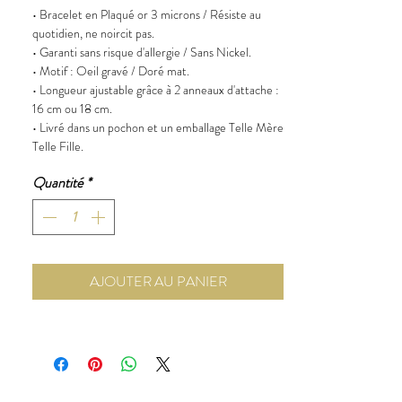
• Bracelet en Plaqué or 3 microns / Résiste au
quotidien, ne noircit pas.
• Garanti sans risque d'allergie / Sans Nickel.
• Motif : Oeil gravé / Doré mat.
• Longueur ajustable grâce à 2 anneaux d'attache :
16 cm ou 18 cm.
• Livré dans un pochon et un emballage Telle Mère
Telle Fille.
Quantité
*
AJOUTER AU PANIER