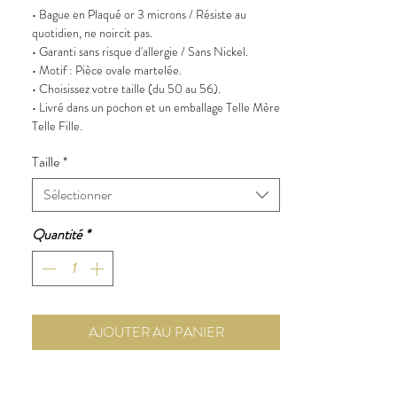
• Bague en Plaqué or 3 microns / Résiste au
quotidien, ne noircit pas.
• Garanti sans risque d'allergie / Sans Nickel.
• Motif : Pièce ovale martelée.
• Choisissez votre taille (du 50 au 56).
• Livré dans un pochon et un emballage Telle Mère
Telle Fille.
Taille
*
Sélectionner
Quantité
*
AJOUTER AU PANIER