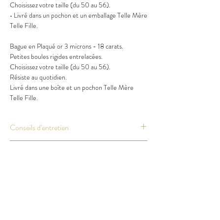
Choisissez votre taille (du 50 au 56).
• Livré dans un pochon et un emballage Telle Mère
Telle Fille.
Bague en Plaqué or 3 microns - 18 carats.
Petites boules rigides entrelacées.
Choisissez votre taille (du 50 au 56).
Résiste au quotidien.
Livré dans une boîte et un pochon Telle Mère
Telle Fille.
Conseils d'entretien
Même si nos petits bijoux sont résistants au
Livraison
quotidien, évitez au maximum le contact avec
des produits abrasifs ou contenant de l'alcool.
Les délais & tarifs :
Satisfait ou remboursé
Les bijoux ont besoin de se reposer.
France & Dom Tom : 6 € / 3 à 5 jours
Alors, de temps en temps, pensez à les retirer
ouvrés
Le bijou ne vous satisfait pas ?
au moment de vous coucher.
Reste du monde : 18 € / 5 à 15 jours
Conservez-les dans une pièce non humide.
ouvrés