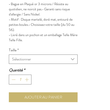
• Bague en Plaqué or 3 microns / Résiste au
quotidien, ne noircit pas.• Garanti sans risque
d'allergie / Sans Nickel.
• Motif : Disque martelé, doré mat, entouré de
petites boules.• Choisissez votre taille (du 50 au
56).
• Livré dans un pochon et un emballage Telle Mère
Telle Fille.
Taille
*
Sélectionner
Quantité
*
AJOUTER AU PANIER